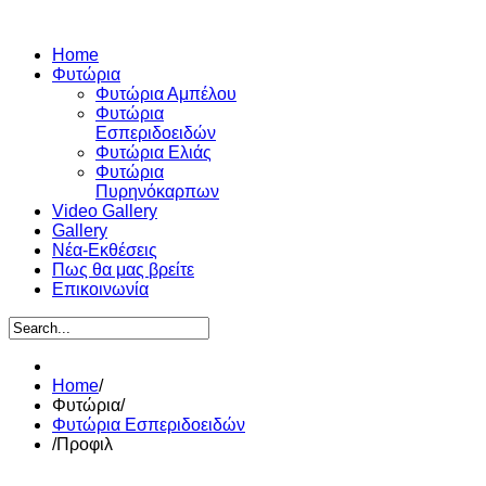
Home
Φυτώρια
Φυτώρια Αμπέλου
Φυτώρια
Εσπεριδοειδών
Φυτώρια Ελιάς
Φυτώρια
Πυρηνόκαρπων
Video Gallery
Gallery
Νέα-Εκθέσεις
Πως θα μας βρείτε
Επικοινωνία
Home
/
Φυτώρια
/
Φυτώρια Εσπεριδοειδών
/
Προφιλ